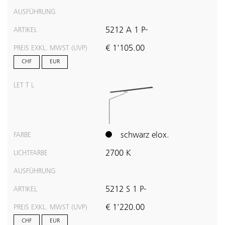
AUSFÜHRUNG
5212 A 1 P-
ARTIKEL
€ 1'105.00
PREIS EXKL. MWST (UVP)
CHF
EUR
LET T L
schwarz elox.
FARBE
2700 K
LICHTFARBE
AUSFÜHRUNG
5212 S 1 P-
ARTIKEL
€ 1'220.00
PREIS EXKL. MWST (UVP)
CHF
EUR