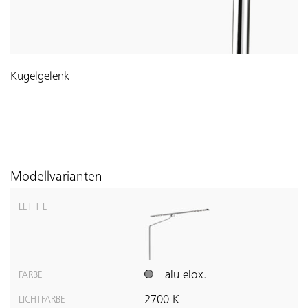
Kugelgelenk
Modellvarianten
LET T L
alu elox.
FARBE
2700 K
LICHTFARBE