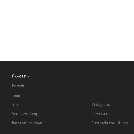
ÜBER UNS
Portrait
Team
Jobs
Vintageshop
Verantwortung
Impressum
Betriebsführungen
Datenschutzerklärung